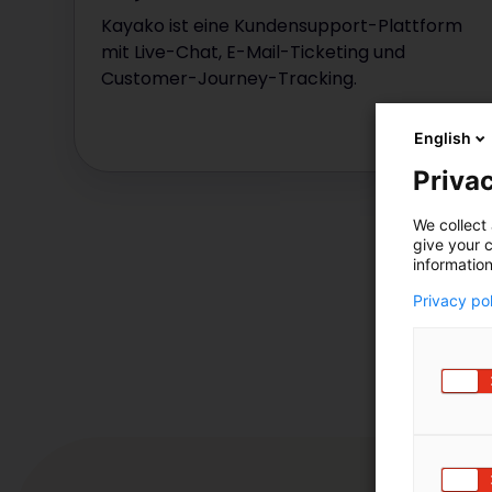
Kayako ist eine Kundensupport-Plattform
mit Live-Chat, E-Mail-Ticketing und
Customer-Journey-Tracking.
English
Privac
We collect 
give your c
information
Privacy po