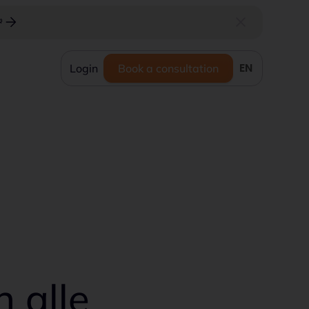

EN
Login
Book a consultation
n alle