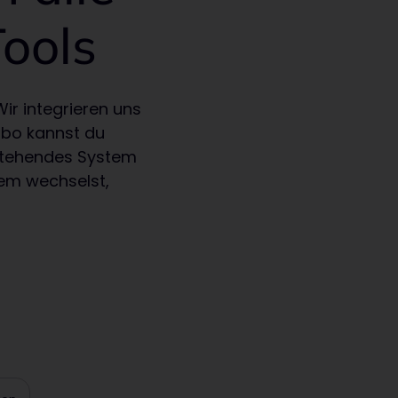
ools
Wir integrieren uns
ibo kannst du
estehendes System
tem wechselst,