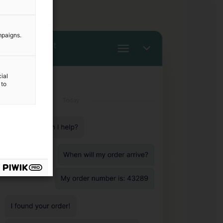
mpaigns.
ial
 to