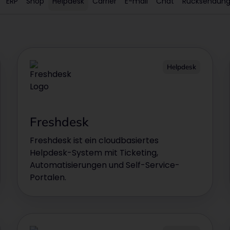
ERP
Shop
Helpdesk
Carrier
E-mail
Chat
Rücksendun
Helpdesk
Freshdesk
Freshdesk ist ein cloudbasiertes
Helpdesk-System mit Ticketing,
Automatisierungen und Self-Service-
Portalen.