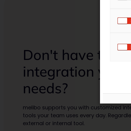
Don't have the
integration your
needs?
melibo supports you with customized inte
tools your team uses every day. Regardles
external or internal tool.