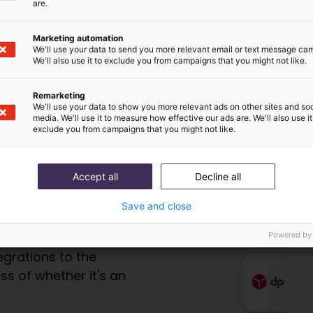
are.
Marketing automation
We'll use your data to send you more relevant email or text message ca
We'll also use it to exclude you from campaigns that you might not like.
Remarketing
We'll use your data to show you more relevant ads on other sites and soc
media. We'll use it to measure how effective our ads are. We'll also use it
exclude you from campaigns that you might not like.
 team
Accept all
Decline all
Save and close
Powered by
grations to the
s of whether it's an