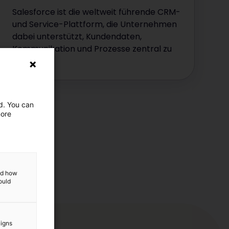
Salesforce ist die weltweit führende CRM-
und Service-Plattform, die Unternehmen
dabei unterstützt, Kundendaten,
Kommunikation und Prozesse zentral zu
verwalten.
ed. You can
more
and how
ould
aigns