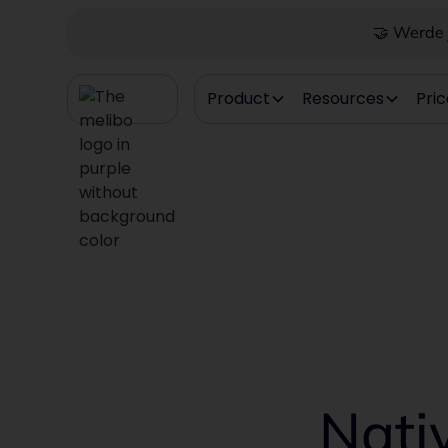
🤝 Werde j
Product
Resources
Pric
Nativ