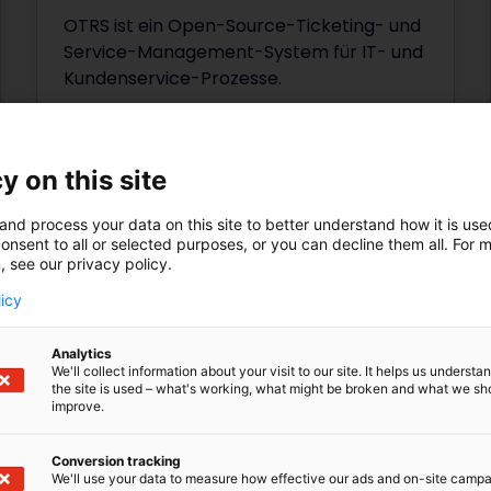
OTRS ist ein Open-Source-Ticketing- und
Service-Management-System für IT- und
Kundenservice-Prozesse.
y on this site
and process your data on this site to better understand how it is us
onsent to all or selected purposes, or you can decline them all. For 
, see our privacy policy.
Load more
licy
Analytics
We'll collect information about your visit to our site. It helps us underst
the site is used – what's working, what might be broken and what we sh
improve.
Conversion tracking
We'll use your data to measure how effective our ads and on-site camp