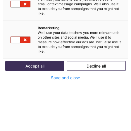
Unternehmen KI im Kundenservice gar nicht
email or text message campaigns. We'll also use it
to exclude you from campaigns that you might not
einsetzen — gleichzeitig stehen 91 % der CS-Leiter
like.
unter Druck, genau das zu tun. Dieser Artikel zeigt,
woran Chatbot-Akzeptanz wirklich hängt, welche
Remarketing
drei Faktoren den Unterschied machen und warum
We'll use your data to show you more relevant ads
on other sites and social media. We'll use it to
E-Commerce-Kunden deutlich toleranter sind als
measure how effective our ads are. We'll also use it
B2B-Einkäufer.
to exclude you from campaigns that you might not
like.
Accept all
Decline all
Save and close
Table of contents