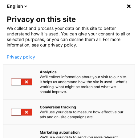
English
🤝 Werde jetzt offizieller Partner von melibo
und erhalte Provisionen. 💸
Privacy on this site
We collect and process your data on this site to better
understand how it is used. You can give your consent to all or
Book a consultation
selected purposes, or you can decline them all. For more
information, see our privacy policy.
Privacy policy
Blog
Analytics
Conversational AI & Chatbots
We'll collect information about your visit to our site.
It helps us understand how the site is used – what's
Chatbot-Akzeptanz 2026:
working, what might be broken and what we
should improve.
Was Kunden wirklich wollen
Conversion tracking
— und wie Unternehmen die
We'll use your data to measure how effective our
ads and on-site campaigns are.
Lücke schließen
Marketing automation
64 % der Kunden würden es bevorzugen, wenn
We'll use your data to send you more relevant