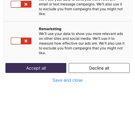
Definition:
email or text message campaigns. We'll also use it
AI Slop bezeichnet KI-generierte
to exclude you from campaigns that you might not
like.
Inhalte, die maschinell produziert
wirken, an Substanz fehlen und für
Remarketing
We'll use your data to show you more relevant ads
den Leser keinen echten Mehrwert
on other sites and social media. We'll use it to
measure how effective our ads are. We'll also use it
schaffen. Der Begriff umfasst
to exclude you from campaigns that you might not
schlechte Texte, fehlerhafte
like.
Chatbot-Antworten und
Accept all
Decline all
generische Bilder, die ohne
Qualitätskontrolle veröffentlicht
Save and close
werden. AI Slop entsteht, wenn ein
Sprachmodell ohne
ausreichenden Kontext, ohne klare
Aufgabenstellung oder ohne
menschliche Überprüfung Inhalte