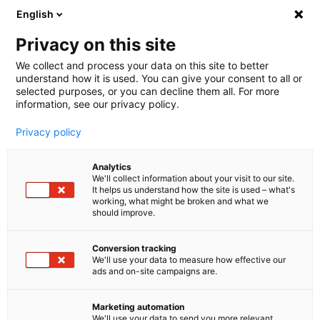
English
🤝 Werde jetzt offizieller Partner von melibo
und erhalte Provisionen. 💸
Privacy on this site
We collect and process your data on this site to better
understand how it is used. You can give your consent to all or
Book a consultation
selected purposes, or you can decline them all. For more
information, see our privacy policy.
Privacy policy
Glossar
Grundlagen
Analytics
We'll collect information about your visit to our site.
AI Slop
It helps us understand how the site is used – what's
working, what might be broken and what we
should improve.
AI Slop: Bedeutung,
Entstehung und Prävention
Conversion tracking
We'll use your data to measure how effective our
ads and on-site campaigns are.
Marketing automation
We'll use your data to send you more relevant